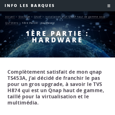
INFO LES BARQUES
Accueil
>
Stockage
>
QNAP
>
Installation d’un QNAP haut de gamme sous
QuTShero
>
1ère Partie : Hardware
1ÈRE PARTIE :
HARDWARE
Complètement satisfait de mon qnap
TS453A, j’ai décidé de franchir le pas
pour un gros upgrade, à savoir le TVS
H874 qui est un Qnap haut de gamme,
taillé pour la virtualisation et le
multimédia.