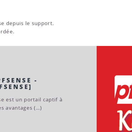
se depuis le support.
ordée.
FSENSE -
FSENSE]
 est un portail captif à
es avantages (…)