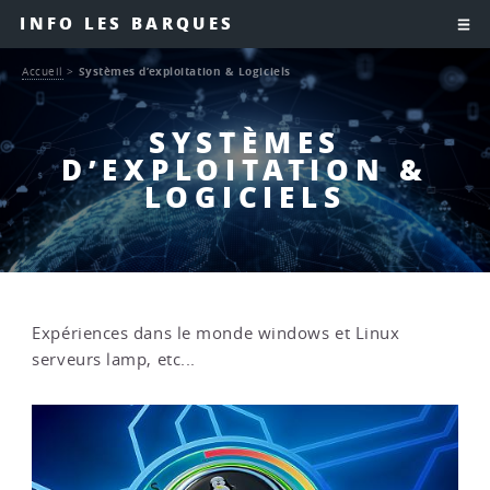
INFO LES BARQUES
Accueil
>
Systèmes d’exploitation & Logiciels
SYSTÈMES
D’EXPLOITATION &
LOGICIELS
Expériences dans le monde windows et Linux
serveurs lamp, etc...